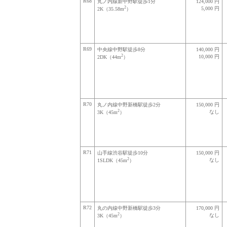
R68
丸ノ内線新中野駅徒歩1分
124,000 円
2
5,000 円
2K（35.58m
）
R69
中央線中野駅徒歩8分
140,000 円
2
10,000 円
2DK（44m
）
R70
丸ノ内線中野新橋駅徒歩2分
150,000 円
2
なし
3K（45m
）
R71
山手線渋谷駅徒歩10分
150,000 円
2
なし
1SLDK（45m
）
R72
丸の内線中野新橋駅徒歩3分
170,000 円
2
なし
3K（45m
）