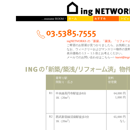
...osusume ROOM !
ingNETWORKS の「新築」「築浅」「リフォ
ご希望のお部屋が見つかりましたら、お気軽に
なお、ウィークリーおよびマンスリー物件の賃
表示価格の 1.3 ～ 1.5 倍とお考えください。
メールでのお問い合わせはこちら--->
kanri@ingn
最寄り駅
賃料
間取り・広さ
管理費
R1
中央線高円寺駅徒歩8分
64,000 円
2
1,000 円
1K（20m
）
R2
西武新宿線沼袋駅徒歩3分
65,000 円
2
なし
1K（20m
）