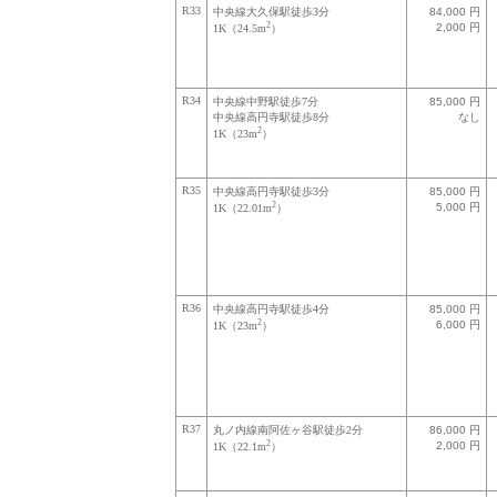
R33
中央線大久保駅徒歩3分
84,000 円
2
2,000 円
1K（24.5m
）
R34
中央線中野駅徒歩7分
85,000 円
中央線高円寺駅徒歩8分
なし
2
1K（23m
）
R35
中央線高円寺駅徒歩3分
85,000 円
2
5,000 円
1K（22.01m
）
R36
中央線高円寺駅徒歩4分
85,000 円
2
6,000 円
1K（23m
）
R37
丸ノ内線南阿佐ヶ谷駅徒歩2分
86,000 円
2
2,000 円
1K（22.1m
）