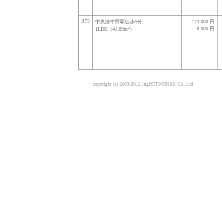
R73
中央線中野駅徒歩5分
173,000 円
2
8,000 円
1LDK（41.89m
）
copyright (c) 2003-2012 ingNETWORKS Co.,Ltd.