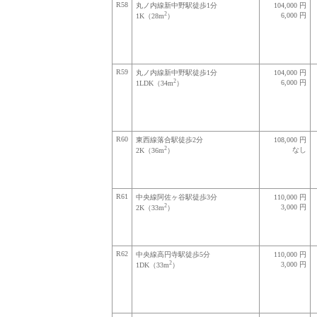
R58
丸ノ内線新中野駅徒歩1分
104,000 円
2
6,000 円
1K（28m
）
R59
丸ノ内線新中野駅徒歩1分
104,000 円
2
6,000 円
1LDK（34m
）
R60
東西線落合駅徒歩2分
108,000 円
2
なし
2K（36m
）
R61
中央線阿佐ヶ谷駅徒歩3分
110,000 円
2
3,000 円
2K（33m
）
R62
中央線高円寺駅徒歩5分
110,000 円
2
3,000 円
1DK（33m
）