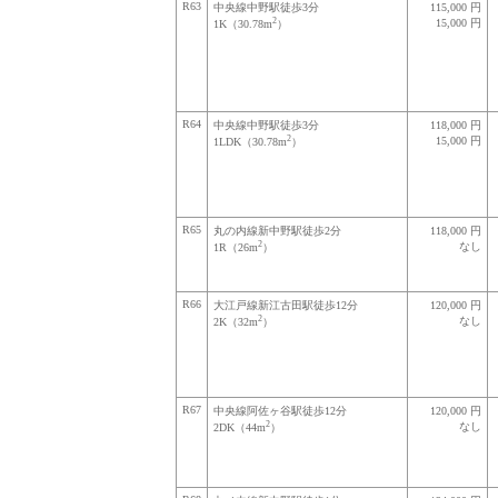
R63
中央線中野駅徒歩3分
115,000 円
2
15,000 円
1K（30.78m
）
R64
中央線中野駅徒歩3分
118,000 円
2
15,000 円
1LDK（30.78m
）
R65
丸の内線新中野駅徒歩2分
118,000 円
2
なし
1R（26m
）
R66
大江戸線新江古田駅徒歩12分
120,000 円
2
なし
2K（32m
）
R67
中央線阿佐ヶ谷駅徒歩12分
120,000 円
2
なし
2DK（44m
）