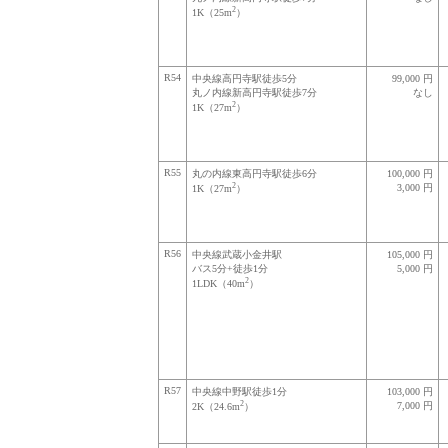
2
1K（25m
）
R54
中央線高円寺駅徒歩5分
99,000 円
丸ノ内線新高円寺駅徒歩7分
なし
2
1K（27m
）
R55
丸の内線東高円寺駅徒歩6分
100,000 円
2
3,000 円
1K（27m
）
R56
中央線武蔵小金井駅
105,000 円
バス5分+徒歩1分
5,000 円
2
1LDK（40m
）
R57
中央線中野駅徒歩1分
103,000 円
2
7,000 円
2K（24.6m
）