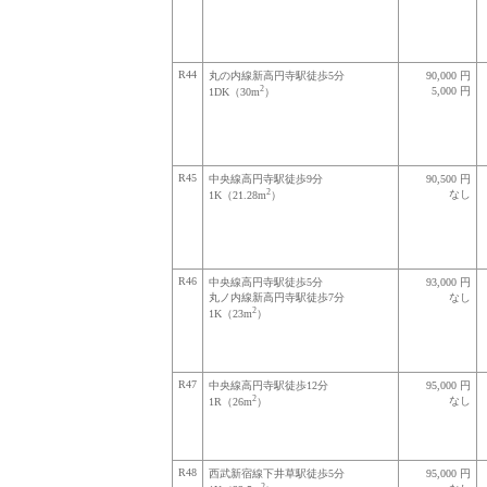
R44
丸の内線新高円寺駅徒歩5分
90,000 円
2
5,000 円
1DK（30m
）
R45
中央線高円寺駅徒歩9分
90,500 円
2
なし
1K（21.28m
）
R46
中央線高円寺駅徒歩5分
93,000 円
丸ノ内線新高円寺駅徒歩7分
なし
2
1K（23m
）
R47
中央線高円寺駅徒歩12分
95,000 円
2
なし
1R（26m
）
R48
西武新宿線下井草駅徒歩5分
95,000 円
2