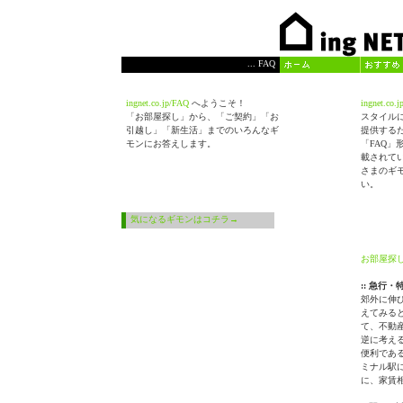
... FAQ
ingnet.co.jp/FAQ
へようこそ！
ingnet.co.
「お部屋探し」から、「ご契約」「お
スタイル
引越し」「新生活」までのいろんなギ
提供する
モンにお答えします。
「FAQ」
載されてい
さまのギ
い。
気になるギモンはコチラ→
お部屋探
:: 急行
郊外に伸
えてみる
て、不動
逆に考え
便利であ
ミナル駅
に、家賃