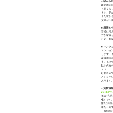
:: 駅か
駅の周辺
も高くな
すが、駅
また駅か
交通が不
:: 新築と
普通に考
方が家賃
ため、新
:: マン
マンショ
します。
家賃相場
す。 し
性が劣る
ょう。
なお最近
ど）を用
あります
:: 賃貸
ingNETW
第1の方
報）です
第2の方
報を公開
～2週間