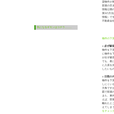
貸物件が
部屋の空
情報公開
第3の方
情報）で
不動産会
気になるギモンはコチラ.........
物件の下
:: 必ず騒
物件を下
に物件を
が出す騒
でも、夜
に入居を
したいも
:: 日照
物件を下
しにくい
方角です
図で部屋
また、東
えば、部
離れたと
えてしま
をチェッ