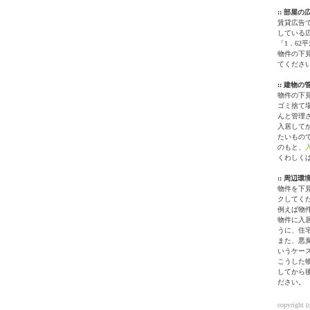
:: 部屋
賃貸広告
している
「1．62
物件の下
てくださ
:: 建物
物件の下
ゴミ捨て
んと管理
入居して
たいもので
のもと、
くわしく
:: 周辺
物件を下
クしてく
例えば物
物件に入
うに、住
また、悪
いうケー
こうした
してから
ださい。
copyright 